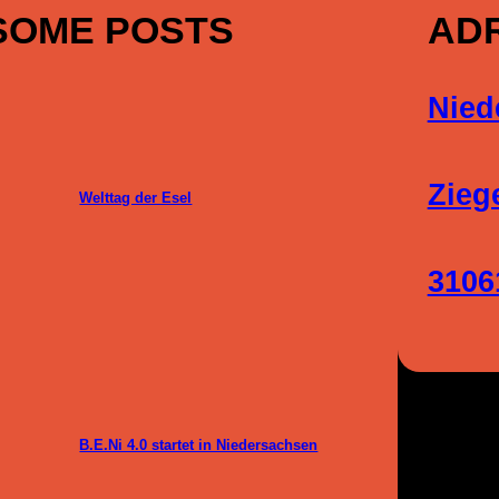
SOME POSTS
AD
Nied
Zieg
Welttag der Esel
3106
B.E.Ni 4.0 startet in Niedersachsen