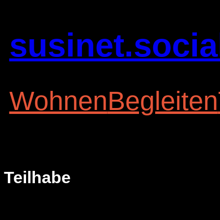
Zum
Inhalt
susinet.socia
springen
Wohnen
Begleiten
Teilhabe