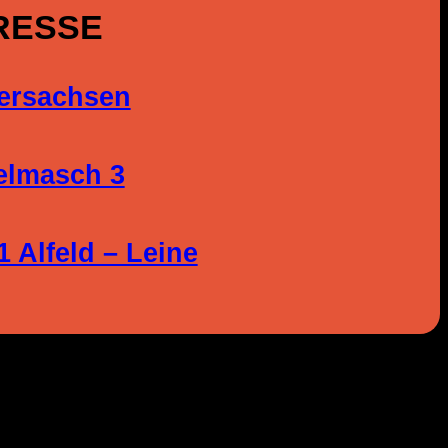
RESSE
ersachsen
elmasch 3
1 Alfeld – Leine