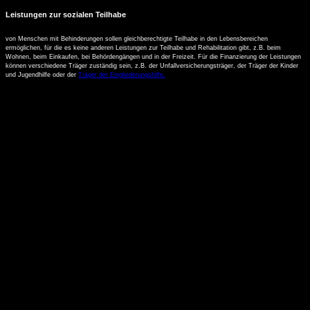
Leistungen zur sozialen Teilhabe
von Menschen mit Behinderungen sollen gleichberechtigte Teilhabe in den Lebensbereichen
ermöglichen, für die es keine anderen Leistungen zur Teilhabe und Rehabilitation gibt, z.B. beim
Wohnen, beim Einkaufen, bei Behördengängen und in der Freizeit. Für die Finanzierung der Leistungen
können verschiedene Träger zuständig sein, z.B. der Unfallversicherungsträger, der Träger der Kinder
und Jugendhilfe oder der
Träger der Eingliederungshilfe.