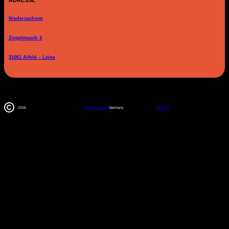
Niedersachsen
Ziegelmasch 3
31061 Alfeld – Leine
2026
susinet.social
Germany
sitemap