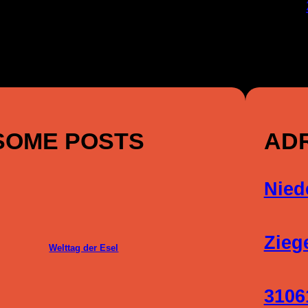
SOME POSTS
AD
Nied
Zieg
Welttag der Esel
3106