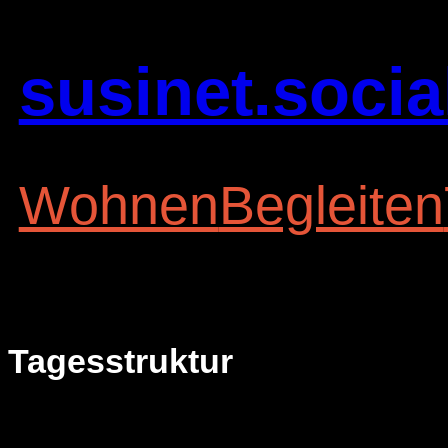
Zum
Inhalt
susinet.socia
springen
Wohnen
Begleiten
Tagesstruktur