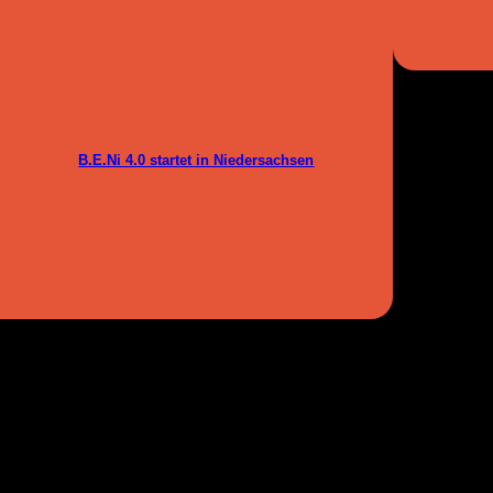
B.E.Ni 4.0 startet in Niedersachsen
sitemap